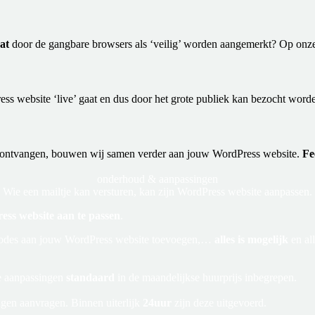
at
door de gangbare browsers als ‘veilig’ worden aangemerkt? Op onze 
ss website ‘live’ gaat en dus door het grote publiek kan bezocht word
t ontvangen, bouwen wij samen verder aan jouw WordPress website.
Fe
onderhoud &
aanpassingen
Wie een mailtje kan versturen, kan zijn WordPress website aanpassen.
ess website aan te passen
.
gscodes aan jouw WordPress website toevoegen,…
alles is mogelijk
en all
le aanpassingen
standaard
in de maandelijkse huurprijs inbegrepen.
gen aanvragen. Binnen uiterlijk
24uur
zijn deze uitgevoerd.