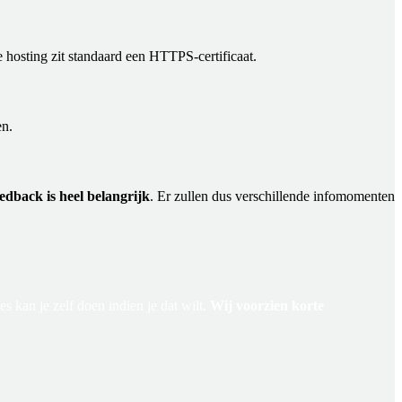
hosting zit standaard een HTTPS-certificaat.
en.
edback is heel belangrijk
. Er zullen dus verschillende infomomenten
es kan je zelf doen indien je dat wilt.
Wij voorzien korte