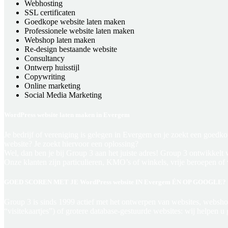
Webhosting
SSL certificaten
Goedkope website laten maken
Professionele website laten maken
Webshop laten maken
Re-design bestaande website
Consultancy
Ontwerp huisstijl
Copywriting
Online marketing
Social Media Marketing
WordPress website laten maken in Evergem
Je bedrijf of vereniging is gelegen in Evergem en je zoekt een goed
website? Je zoekt hiervoor een oplossing?
Wel, dan ben je bij Group 3 aan het juiste adres! Group 3 ontwikkelt
Onze klanten zijn particulieren, KMO’s of winkels, vrije beroepen of
GOED SCOREN MET JE WordPress website IN Evergem ÉN OP GOOGLE?
Group 3 is sinds 1999 actief met het ontwerpen van websites, websh
“visitekaartjes”) of grotere database-gestuurde websites: wij helpen 