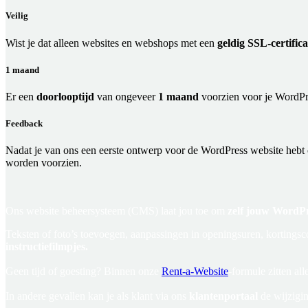
Veilig
Wist je dat alleen websites en webshops met een
geldig SSL-certifica
1 maand
Er een
doorlooptijd
van ongeveer
1 maand
voorzien voor je WordPre
Feedback
Nadat je van ons een eerste ontwerp voor de WordPress website heb
worden voorzien.
Ons website beheersysteem (CMS) laat jou toe om
zelf jouw WordPr
Teksten of foto’s toevoegen, aanpassingen in openingsuren, kortin
instructiefilmpjes.
Geen tijd of goesting? Binnen onze
Rent-a-Website
-formule zitten al
In andere gevallen kan je als klant via ons
klantenportaal
de wijzigin