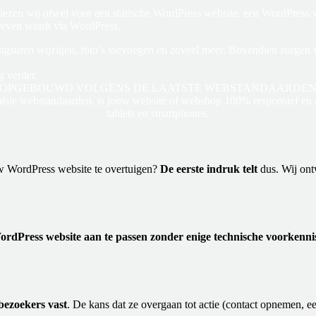
t kiezen wij ofwel voor een statische WordPress website, een WordPre
even wordt via WordPress.
ingsuren wijzigen, foto’s toevoegen en zoveel meer. Bovendien zorgen 
g verder.
OPGEBOUWD
VOLGENS DE LAATSTE WEBSTANDAARDE
ste webstandaarden, is jouw website of webshop 100% responsief en d
tablets en smartphones.
uw WordPress website te overtuigen?
De eerste indruk telt
dus. Wij ont
WordPress website aan te passen zonder enige technische voorkenni
bezoekers vast
. De kans dat ze overgaan tot actie (contact opnemen, ee