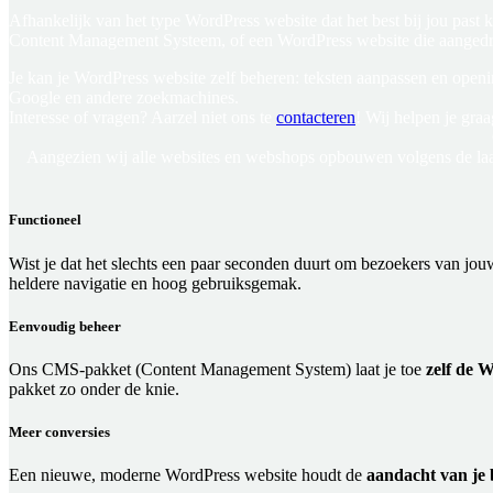
Afhankelijk van het type WordPress website dat het best bij jou pas
Content Management Systeem, of een WordPress website die aangedr
Je kan je WordPress website zelf beheren: teksten aanpassen en open
Google en andere zoekmachines.
Interesse of vragen? Aarzel niet ons te
contacteren
! Wij helpen je graa
Aangezien wij alle websites en webshops opbouwen volgens de laat
Functioneel
Wist je dat het slechts een paar seconden duurt om bezoekers van jo
heldere navigatie en hoog gebruiksgemak.
Eenvoudig beheer
Ons CMS-pakket (Content Management System) laat je toe
zelf de 
pakket zo onder de knie.
Meer conversies
Een nieuwe, moderne WordPress website houdt de
aandacht van je 