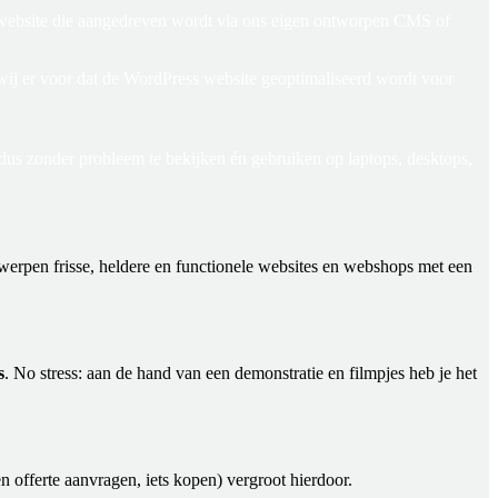
ss website die aangedreven wordt via ons eigen ontworpen CMS of
wij er voor dat de WordPress website geoptimaliseerd wordt voor
N
us zonder probleem te bekijken én gebruiken op laptops, desktops,
werpen frisse, heldere en functionele websites en webshops met een
s
. No stress: aan de hand van een demonstratie en filmpjes heb je het
n offerte aanvragen, iets kopen) vergroot hierdoor.