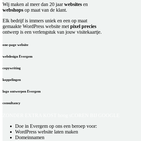
Wij maken al meer dan 20 jaar
websites
en
webshops
op maat van de klant.
Elk bedrijf is immers uniek en een op maat
gemaakte WordPress website met
pixel precies
ontwerp is een verlengstuk van jouw visitekaartje.
one-page website
webdesign Evergem
copywriting
koppelingen
logo ontwerpen Evergem
consultancy
ZONDER EXTRA KOST
hoog sCOREN BIJ GOOGLE
Doe in Evergem op ons een beroep voor:
WordPress website laten maken
Domeinnamen