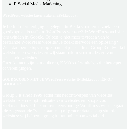
Social Media Marketing
WordPress website laten maken in Bekkevoort
Je bedrijf of vereniging is gelegen in Bekkevoort en je zoekt een
goedkope en betaalbare WordPress website? Je WordPress website
terugvinden in Google. Of ben je niet meer tevreden van je
bestaande WordPress website? Je zoekt hiervoor een oplossing?
Wel, dan ben je bij Group 3 aan het juiste adres! Group 3 ontwikkelt
webshops en websites en wij staan ook in voor re-design van
bestaande websites.
Onze klanten zijn particulieren, KMO’s of winkels, vrije beroepen
of verenigingen.
GOED SCOREN MET JE WordPress website IN Bekkevoort ÉN OP
GOOGLE?
Group 3 is sinds 1999 actief met het ontwerpen van websites,
webshops en de optimalisatie van websites en -shops voor
zoekmachines. Of het nu over eenvoudige WordPress website gaat
(de zogenaamde “visitekaartjes”) of grotere database-gestuurde
websites: wij helpen u graag in uw online aanwezigheid.