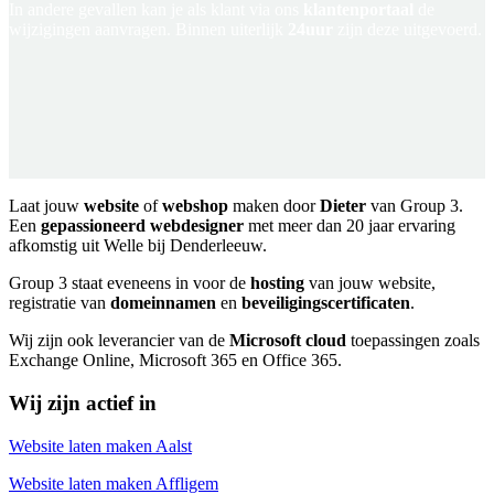
In andere gevallen kan je als klant via ons
klantenportaal
de
wijzigingen aanvragen. Binnen uiterlijk
24uur
zijn deze uitgevoerd.
Laat jouw
website
of
webshop
maken door
Dieter
van Group 3.
Een
gepassioneerd webdesigner
met meer dan 20 jaar ervaring
afkomstig uit Welle bij Denderleeuw.
Group 3 staat eveneens in voor de
hosting
van jouw website,
registratie van
domeinnamen
en
beveiligingscertificaten
.
Wij zijn ook leverancier van de
Microsoft cloud
toepassingen zoals
Exchange Online, Microsoft 365 en Office 365.
Wij zijn actief in
Website laten maken Aalst
Website laten maken Affligem