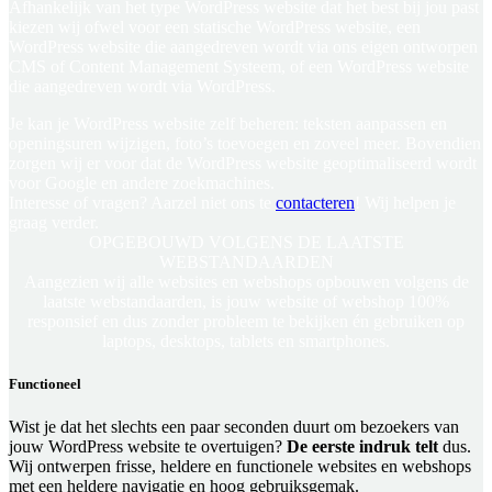
Afhankelijk van het type WordPress website dat het best bij jou past
kiezen wij ofwel voor een statische WordPress website, een
WordPress website die aangedreven wordt via ons eigen ontworpen
CMS of Content Management Systeem, of een WordPress website
die aangedreven wordt via WordPress.
Je kan je WordPress website zelf beheren: teksten aanpassen en
openingsuren wijzigen, foto’s toevoegen en zoveel meer. Bovendien
zorgen wij er voor dat de WordPress website geoptimaliseerd wordt
voor Google en andere zoekmachines.
Interesse of vragen? Aarzel niet ons te
contacteren
! Wij helpen je
graag verder.
OPGEBOUWD
VOLGENS DE LAATSTE
WEBSTANDAARDEN
Aangezien wij alle websites en webshops opbouwen volgens de
laatste webstandaarden, is jouw website of webshop 100%
responsief en dus zonder probleem te bekijken én gebruiken op
laptops, desktops, tablets en smartphones.
Functioneel
Wist je dat het slechts een paar seconden duurt om bezoekers van
jouw WordPress website te overtuigen?
De eerste indruk telt
dus.
Wij ontwerpen frisse, heldere en functionele websites en webshops
met een heldere navigatie en hoog gebruiksgemak.