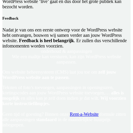
WordPress website ‘live’ gaat en dus door het grote publiek kan
bezocht worden.
Feedback
Nadat je van ons een eerste ontwerp voor de WordPress website
hebt ontvangen, bouwen wij samen verder aan jouw WordPress
website.
Feedback is heel belangrijk
. Er zullen dus verschillende
infomomenten worden voorzien.
onderhoud &
aanpassingen
Wie een mailtje kan versturen, kan zijn WordPress website
aanpassen.
Ons website beheersysteem (CMS) laat jou toe om
zelf jouw
WordPress website aan te passen
.
Teksten of foto’s toevoegen, aanpassingen in openingsuren,
kortingscodes aan jouw WordPress website toevoegen,…
alles is
mogelijk
en alles kan je zelf doen indien je dat wilt.
Wij voorzien
korte instructiefilmpjes.
Geen tijd of goesting? Binnen onze
Rent-a-Website
-formule zitten
alle aanpassingen
standaard
in de maandelijkse huurprijs
inbegrepen.