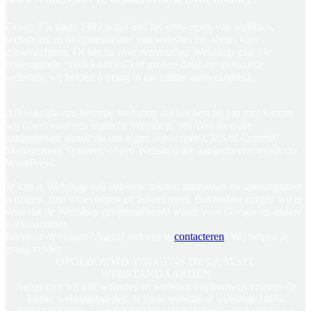
Group 3 is sinds 1999 actief met het ontwerpen van websites,
webshops en de optimalisatie van websites en -shops voor
zoekmachines. Of het nu over eenvoudige Webshop gaat (de
zogenaamde “visitekaartjes”) of grotere database-gestuurde
websites: wij helpen u graag in uw online aanwezigheid.
Afhankelijk van het type Webshop dat het best bij jou past kiezen
wij ofwel voor een statische Webshop, een Webshop die
aangedreven wordt via ons eigen ontworpen CMS of Content
Management Systeem, of een Webshop die aangedreven wordt via
WordPress.
Je kan je Webshop zelf beheren: teksten aanpassen en openingsuren
wijzigen, foto’s toevoegen en zoveel meer. Bovendien zorgen wij er
voor dat de Webshop geoptimaliseerd wordt voor Google en andere
zoekmachines.
Interesse of vragen? Aarzel niet ons te
contacteren
! Wij helpen je
graag verder.
OPGEBOUWD
VOLGENS DE LAATSTE
WEBSTANDAARDEN
Aangezien wij alle websites en webshops opbouwen volgens de
laatste webstandaarden, is jouw website of webshop 100%