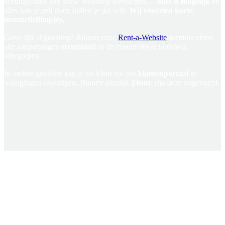
kortingscodes aan jouw Webshop toevoegen,…
alles is mogelijk
en
alles kan je zelf doen indien je dat wilt.
Wij voorzien korte
instructiefilmpjes.
Geen tijd of goesting? Binnen onze
Rent-a-Website
-formule zitten
alle aanpassingen
standaard
in de maandelijkse huurprijs
inbegrepen.
In andere gevallen kan je als klant via ons
klantenportaal
de
wijzigingen aanvragen. Binnen uiterlijk
24uur
zijn deze uitgevoerd.