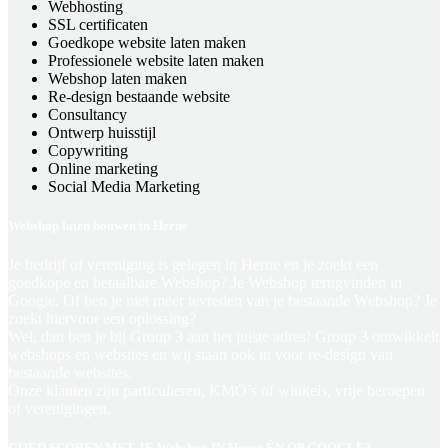
Webhosting
SSL certificaten
Goedkope website laten maken
Professionele website laten maken
Webshop laten maken
Re-design bestaande website
Consultancy
Ontwerp huisstijl
Copywriting
Online marketing
Social Media Marketing
Webshop laten bouwen in Herne
Je bedrijf of vereniging is gelegen in Herne en je zoekt een
goedkope en betaalbare Webshop? Je Webshop terugvinden in
Google. Of ben je niet meer tevreden van je bestaande Webshop? Je
zoekt hiervoor een oplossing?
Wel, dan ben je bij Group 3 aan het juiste adres! Group 3 ontwikkelt
webshops en websites en wij staan ook in voor re-design van
bestaande websites.
Onze klanten zijn particulieren, KMO’s of winkels, vrije beroepen
of verenigingen.
GOED SCOREN MET JE Webshop IN Herne ÉN OP GOOGLE?