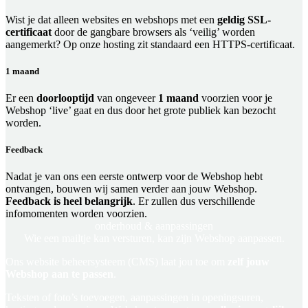
Wist je dat alleen websites en webshops met een
geldig SSL-
certificaat
door de gangbare browsers als ‘veilig’ worden
aangemerkt? Op onze hosting zit standaard een HTTPS-certificaat.
1 maand
Er een
doorlooptijd
van ongeveer
1 maand
voorzien voor je
Webshop ‘live’ gaat en dus door het grote publiek kan bezocht
worden.
Feedback
Nadat je van ons een eerste ontwerp voor de Webshop hebt
ontvangen, bouwen wij samen verder aan jouw Webshop.
Feedback is heel belangrijk
. Er zullen dus verschillende
infomomenten worden voorzien.
onderhoud &
aanpassingen
Wie een mailtje kan versturen, kan zijn Webshop aanpassen.
Ons website beheersysteem (CMS) laat jou toe om
zelf jouw
Webshop aan te passen
.
Teksten of foto’s toevoegen, aanpassingen in openingsuren,