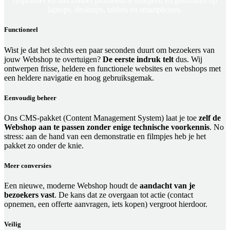
responsief en dus zonder probleem te bekijken én gebruiken op
laptops, desktops, tablets en smartphones.
Functioneel
Wist je dat het slechts een paar seconden duurt om bezoekers van
jouw Webshop te overtuigen?
De eerste indruk telt
dus. Wij
ontwerpen frisse, heldere en functionele websites en webshops met
een heldere navigatie en hoog gebruiksgemak.
Eenvoudig beheer
Ons CMS-pakket (Content Management System) laat je toe
zelf de
Webshop aan te passen zonder enige technische voorkennis
. No
stress: aan de hand van een demonstratie en filmpjes heb je het
pakket zo onder de knie.
Meer conversies
Een nieuwe, moderne Webshop houdt de
aandacht van je
bezoekers vast
. De kans dat ze overgaan tot actie (contact
opnemen, een offerte aanvragen, iets kopen) vergroot hierdoor.
Veilig