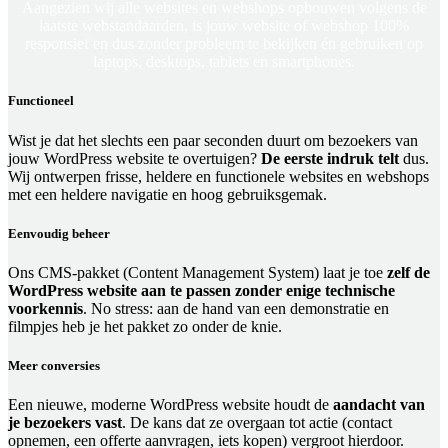
Aangezien wij alle websites en webshops opbouwen volgens de
laatste webstandaarden, is jouw website of webshop 100%
responsief en dus zonder probleem te bekijken én gebruiken op
laptops, desktops, tablets en smartphones.
Functioneel
Wist je dat het slechts een paar seconden duurt om bezoekers van
jouw WordPress website te overtuigen?
De eerste indruk telt
dus.
Wij ontwerpen frisse, heldere en functionele websites en webshops
met een heldere navigatie en hoog gebruiksgemak.
Eenvoudig beheer
Ons CMS-pakket (Content Management System) laat je toe
zelf de
WordPress website aan te passen zonder enige technische
voorkennis
. No stress: aan de hand van een demonstratie en
filmpjes heb je het pakket zo onder de knie.
Meer conversies
Een nieuwe, moderne WordPress website houdt de
aandacht van
je bezoekers vast
. De kans dat ze overgaan tot actie (contact
opnemen, een offerte aanvragen, iets kopen) vergroot hierdoor.