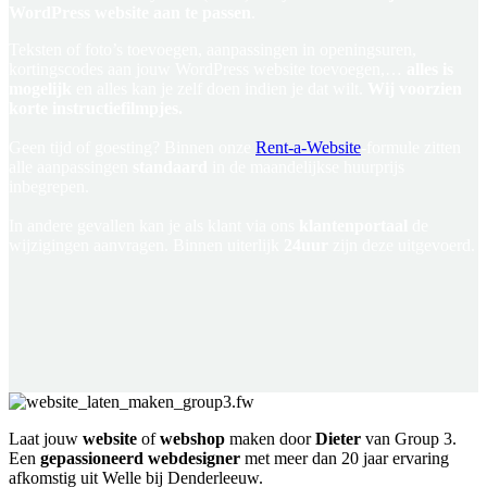
WordPress website aan te passen
.
Teksten of foto’s toevoegen, aanpassingen in openingsuren,
kortingscodes aan jouw WordPress website toevoegen,…
alles is
mogelijk
en alles kan je zelf doen indien je dat wilt.
Wij voorzien
korte instructiefilmpjes.
Geen tijd of goesting? Binnen onze
Rent-a-Website
-formule zitten
alle aanpassingen
standaard
in de maandelijkse huurprijs
inbegrepen.
In andere gevallen kan je als klant via ons
klantenportaal
de
wijzigingen aanvragen. Binnen uiterlijk
24uur
zijn deze uitgevoerd.
Laat jouw
website
of
webshop
maken door
Dieter
van Group 3.
Een
gepassioneerd webdesigner
met meer dan 20 jaar ervaring
afkomstig uit Welle bij Denderleeuw.