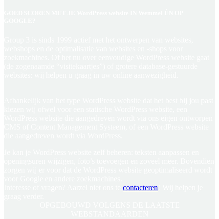
GOED SCOREN MET JE WordPress website IN Wemmel ÉN OP
GOOGLE?
Group 3 is sinds 1999 actief met het ontwerpen van websites,
webshops en de optimalisatie van websites en -shops voor
zoekmachines. Of het nu over eenvoudige WordPress website gaat
(de zogenaamde “visitekaartjes”) of grotere database-gestuurde
websites: wij helpen u graag in uw online aanwezigheid.
Afhankelijk van het type WordPress website dat het best bij jou past
kiezen wij ofwel voor een statische WordPress website, een
WordPress website die aangedreven wordt via ons eigen ontworpen
CMS of Content Management Systeem, of een WordPress website
die aangedreven wordt via WordPress.
Je kan je WordPress website zelf beheren: teksten aanpassen en
openingsuren wijzigen, foto’s toevoegen en zoveel meer. Bovendien
zorgen wij er voor dat de WordPress website geoptimaliseerd wordt
voor Google en andere zoekmachines.
Interesse of vragen? Aarzel niet ons te
contacteren
! Wij helpen je
graag verder.
OPGEBOUWD
VOLGENS DE LAATSTE
WEBSTANDAARDEN