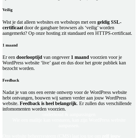
Veilig
Wist je dat alleen websites en webshops met een
geldig SSL-
certificaat
door de gangbare browsers als ‘veilig’ worden
aangemerkt? Op onze hosting zit standaard een HTTPS-certificaat.
1 maand
Er een
doorlooptijd
van ongeveer
1 maand
voorzien voor je
WordPress website ‘live’ gaat en dus door het grote publiek kan
bezocht worden.
Feedback
Nadat je van ons een eerste ontwerp voor de WordPress website
hebt ontvangen, bouwen wij samen verder aan jouw WordPress
website.
Feedback is heel belangrijk
. Er zullen dus verschillende
infomomenten worden voorzien.
onderhoud &
aanpassingen
Wie een mailtje kan versturen, kan zijn WordPress website
aanpassen.
Ons website beheersysteem (CMS) laat jou toe om
zelf jouw