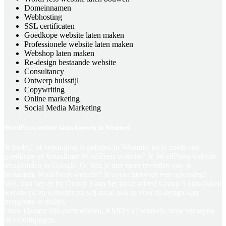
Domeinnamen
Webhosting
SSL certificaten
Goedkope website laten maken
Professionele website laten maken
Webshop laten maken
Re-design bestaande website
Consultancy
Ontwerp huisstijl
Copywriting
Online marketing
Social Media Marketing
WordPress website laten bouwen in Wemmel
Je bedrijf of vereniging is gelegen in Wemmel en je zoekt een
goedkope en betaalbare WordPress website? Je WordPress website
terugvinden in Google. Of ben je niet meer tevreden van je
bestaande WordPress website? Je zoekt hiervoor een oplossing?
Wel, dan ben je bij Group 3 aan het juiste adres! Group 3 ontwikkelt
webshops en websites en wij staan ook in voor re-design van
bestaande websites.
Onze klanten zijn particulieren, KMO’s of winkels, vrije beroepen
of verenigingen.